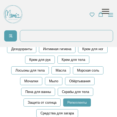
Все для тела
Антицеллюлитная серия
Ароматерапия
Гели для душа
Гель для бритья
Дезодоранты
Интимная гигиена
Крем для ног
Крем для рук
Крем для тела
Лосьоны для тела
Масла
Морская соль
Мочалки
Мыло
Обёртывания
Пена для ванны
Скрабы для тела
Защита от солнца
Репелленты
Средства для загара