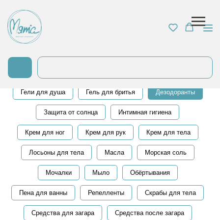
Все для тела
Антицеллюлитная серия
Ароматерапия
Бурлящие шарики для ванны
Гели для душа
Гель для бритья
Дезодоранты
Защита от солнца
Интимная гигиена
Крем для ног
Крем для рук
Крем для тела
Лосьоны для тела
Масла
Морская соль
Мочалки
Мыло
Обёртывания
Пена для ванны
Репелленты
Скрабы для тела
Средства для загара
Средства после загара