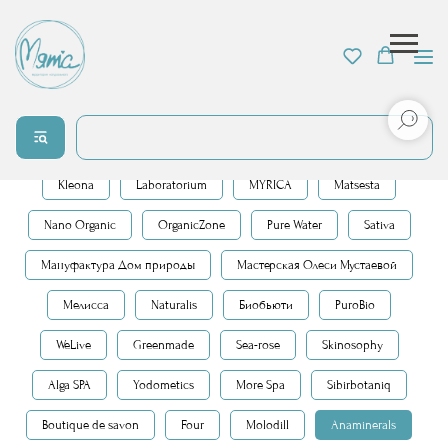
BAGO home
ChocoLatte
Dizao natural
ECOCRAFT
Freshbubble
INNATURE
Jurassic Spa
Kleona
Laboratorium
MYRICA
Matsesta
Nano Organic
OrganicZone
Pure Water
Sativa
Мануфактура Дом природы
Мастерская Олеси Мустаевой
Мелисса
Naturalis
Биобьюти
PuroBio
WeLive
Greenmade
Sea-rose
Skinosophy
Alga SPA
Yodometics
More Spa
Sibirbotaniq
Boutique de savon
Four
Molodill
Anaminerals