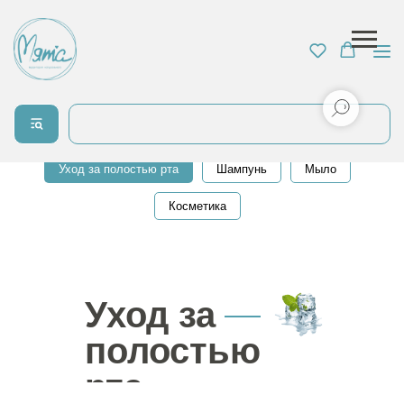
Все для детей
Защита от солнца
Средства для купания
Детские кремы
Уход за полостью рта
Шампунь
Мыло
Косметика
Уход за
полостью
рта