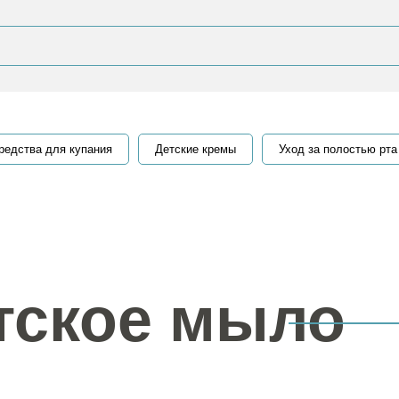
редства для купания
Детские кремы
Уход за полостью рта
тское мыло